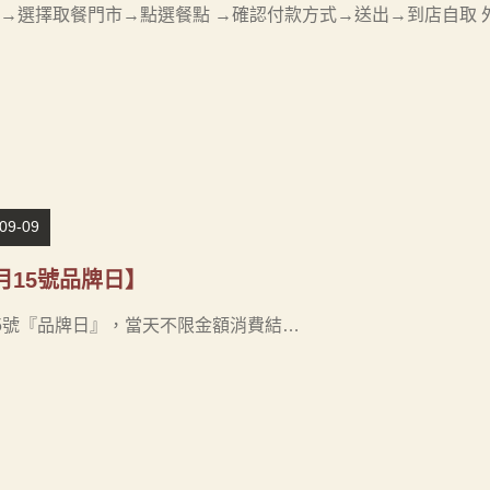
→選擇取餐門市→點選餐點 →確認付款方式→送出→到店自取 
09-09
月15號品牌日】
5號『品牌日』，當天不限金額消費結…