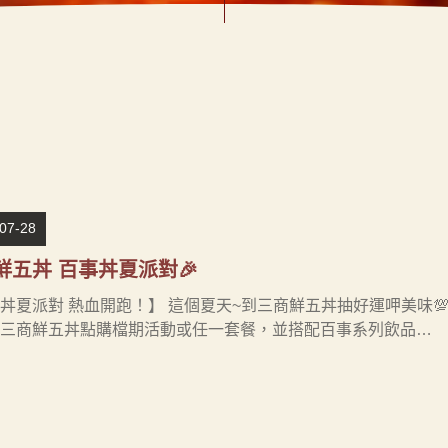
07-28
鮮五丼 百事丼夏派對🎉
丼夏派對 熱血開跑！】 這個夏天~到三商鮮五丼抽好運呷美味💯 ⏰活動時間
三商鮮五丼點購檔期活動或任一套餐，並搭配百事系列飲品…