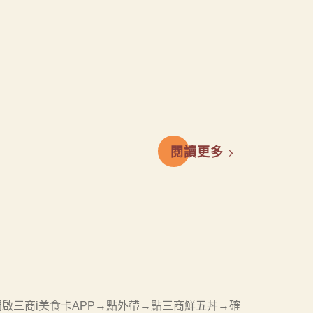
閱讀更多
餐步驟👇 開啟三商i美食卡APP→點外帶→點三商鮮五丼→確