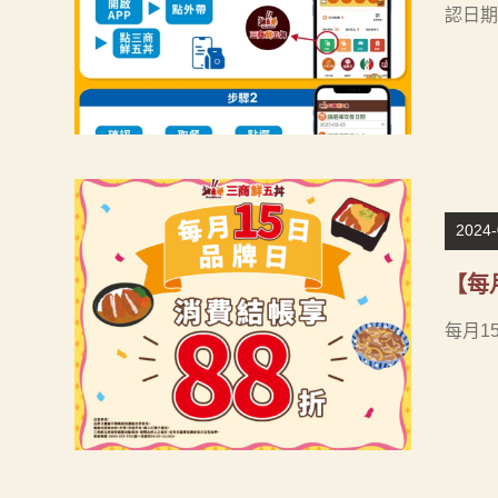
認日期
2024-
【每
每月1