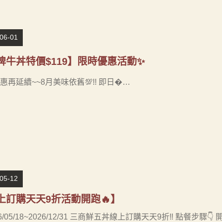
06-01
牌牛丼特價$119】限時優惠活動✨
惠再延續~~8月美味依舊💯!! 即日�…
05-12
上訂購天天9折活動開跑🔥】
26/05/18~2026/12/31 三商鮮五丼線上訂購天天9折‼️ 點